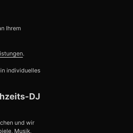
an Ihrem
istungen
.
n individuelles
chzeits-DJ
schen und wir
iele, Musik,