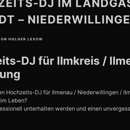
EITS-DJ IM LANDGA
DT – NIEDERWILLING
VON
HOLGER LEXOW
ts-DJ für Ilmkreis / Ilm
ung
n Hochzeits-DJ für Ilmenau / Niederwillingen / Il
 im Leben?
fessionell unterhalten werden und einen unverges