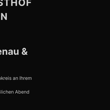
STHOF
EN
enau &
mkreis an Ihrem
slichen Abend