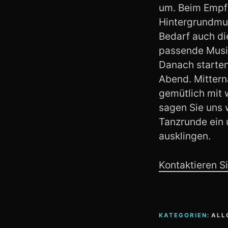
um. Beim Empfa
Hintergrundmus
Bedarf auch di
passende Musik
Danach starten
Abend. Mittern
gemütlich mit 
sagen Sie uns w
Tanzrunde ein 
ausklingen.
Kontaktieren S
KATEGORIEN:
ALL