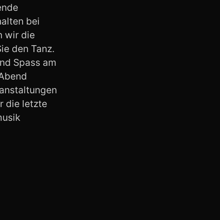
ende
alten bei
 wir die
ie den Tanz.
 und Spass am
 Abend
ranstaltungen
 die letzte
musik