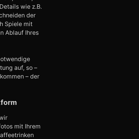
etails wie z.B.
chneiden der
h Spiele mit
n Ablauf Ihres
notwendige
tung auf, so –
bekommen – der
zform
wir
otos mit Ihrem
affeetrinken