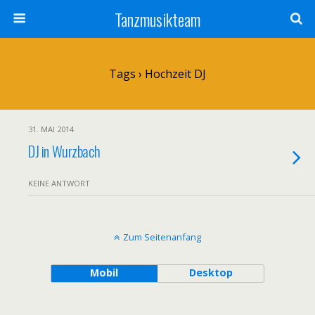
Tanzmusikteam
Tags › Hochzeit DJ
31. MAI 2014
DJ in Wurzbach
KEINE ANTWORT
Zum Seitenanfang
Mobil
Desktop