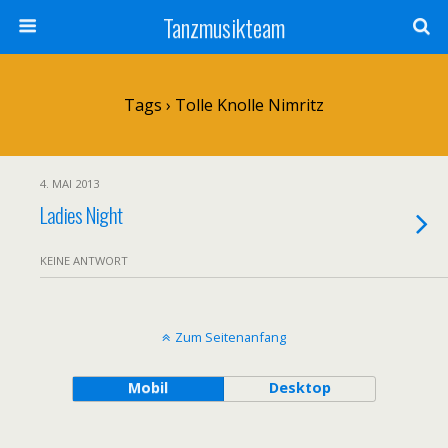
Tanzmusikteam
Tags › Tolle Knolle Nimritz
4. MAI 2013
Ladies Night
KEINE ANTWORT
Zum Seitenanfang
Mobil
Desktop