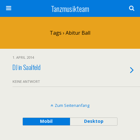
Tanzmusikteam
Tags › Abitur Ball
1. APRIL 2014
DJ in Saalfeld
KEINE ANTWORT
Zum Seitenanfang
Mobil
Desktop