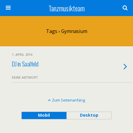
Tanzmusikteam
Tags › Gymnasium
1. APRIL 2014
DJ in Saalfeld
KEINE ANTWORT
Zum Seitenanfang
Mobil
Desktop