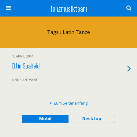
Tanzmusikteam
Tags › Latin Tänze
1. APRIL 2014
DJ in Saalfeld
KEINE ANTWORT
Zum Seitenanfang
Mobil
Desktop