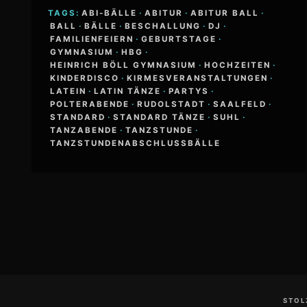
TAGS:
ABI-BÄLLE
·
ABITUR
·
ABITUR BALL
·
BALL
·
BÄLLE
·
BESCHALLUNG
·
DJ
·
FAMILIENFEIERN
·
GEBURTSTAGE
·
GYMNASIUM
·
HBG
·
HEINRICH BÖLL GYMNASIUM
·
HOCHZEITEN
·
KINDERDISCO
·
KIRMESVERANSTALTUNGEN
·
LATEIN
·
LATIN TÄNZE
·
PARTYS
·
POLTERABENDE
·
RUDOLSTADT
·
SAALFELD
·
STANDARD
·
STANDARD TÄNZE
·
SUHL
·
TANZABENDE
·
TANZSTUNDE
·
TANZSTUNDENABSCHLUSSBÄLLE
Footer-
Inhalt
STOL